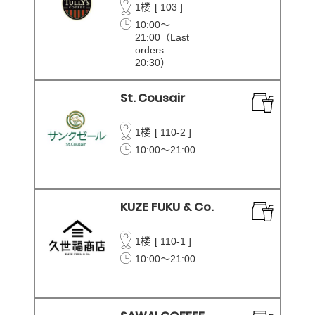
1楼
[
103
]
10:00～
21:00（Last
orders
20:30）
St. Cousair
1楼
[
110-2
]
10:00～21:00
KUZE FUKU & Co.
1楼
[
110-1
]
10:00～21:00