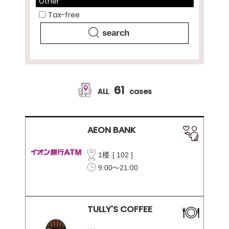
Other
Tax-free
61
ALL
cases
AEON BANK
1楼
[
102
]
9:00～21:00
TULLY’S COFFEE