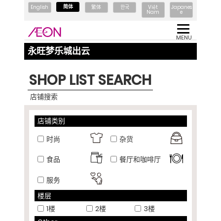
简体
English
繁体
한국
Việt
Japanes
Nam
e
MENU
永旺梦乐城出云
SHOP LIST SEARCH
店铺搜索
店铺类别
时尚
杂货
食品
餐厅和咖啡厅
服务
楼层
1楼
2楼
3楼